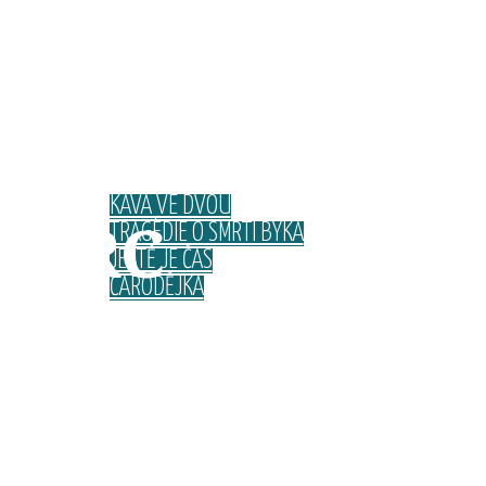
KONCERTY
DISKOGRAFIE
KÁVA VE DVOU
DRC
TRAGÉDIE O SMRTI BÝKA
JEŠTĚ JE ČAS
ČARODĚJKA
Folková skupina
TEXTY
GALERIE