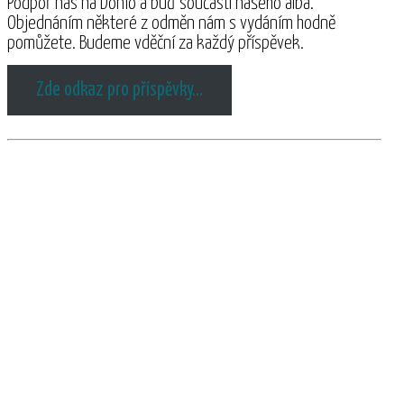
Podpoř nás na Donio a buď součástí našeho alba.
Objednáním některé z odměn nám s vydáním hodně
pomůžete. Budeme vděční za každý příspěvek.
Zde odkaz pro příspěvky…