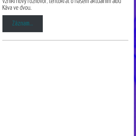
vznikl nový rozhovor, tentokrát o našem aktuálním albu
Káva ve dvou.
Záznam…