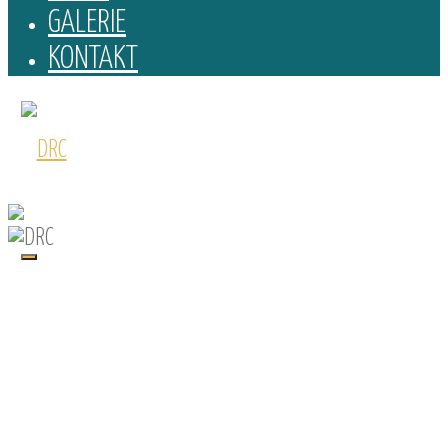
GALERIE
KONTAKT
DRC
O SKUPINĚ
Folková
skupina