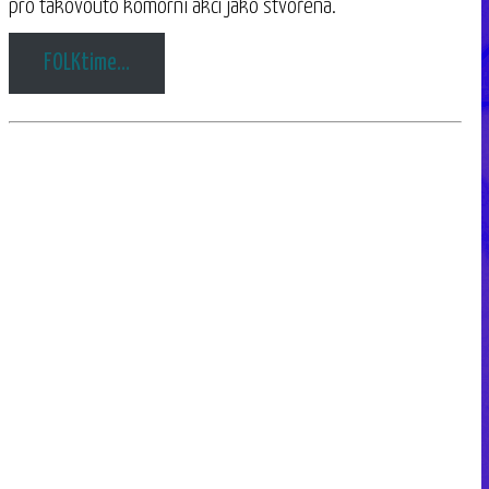
pro takovouto komorní akci jako stvořená.
FOLKtime…