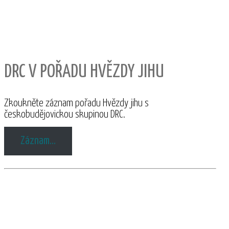
DRC V POŘADU HVĚZDY JIHU
Zkoukněte záznam pořadu Hvězdy jihu s
českobudějovickou skupinou DRC.
Záznam…