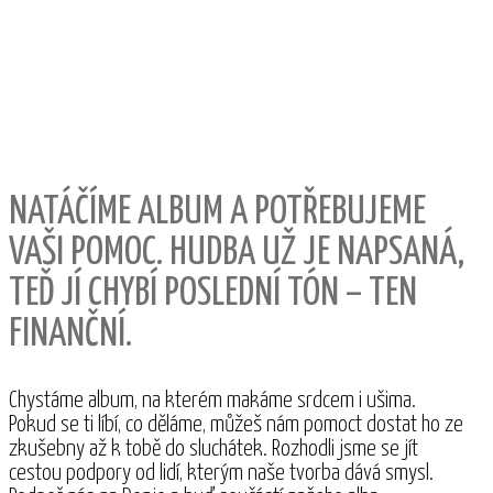
NATÁČÍME ALBUM A POTŘEBUJEME
VAŠI POMOC. HUDBA UŽ JE NAPSANÁ,
TEĎ JÍ CHYBÍ POSLEDNÍ TÓN – TEN
FINANČNÍ.
Chystáme album, na kterém makáme srdcem i ušima.
Pokud se ti líbí, co děláme, můžeš nám pomoct dostat ho ze
zkušebny až k tobě do sluchátek. Rozhodli jsme se jít
cestou podpory od lidí, kterým naše tvorba dává smysl.