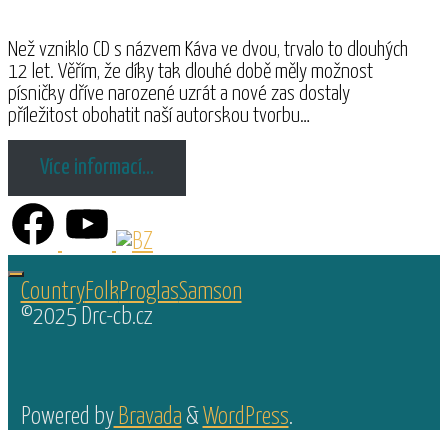
Než vzniklo CD s názvem Káva ve dvou, trvalo to dlouhých
12 let. Věřím, že díky tak dlouhé době měly možnost
písničky dříve narozené uzrát a nové zas dostaly
příležitost obohatit naší autorskou tvorbu…
Více informací…
Country
Folk
Proglas
Samson
©2025 Drc-cb.cz
Powered by
Bravada
&
WordPress
.